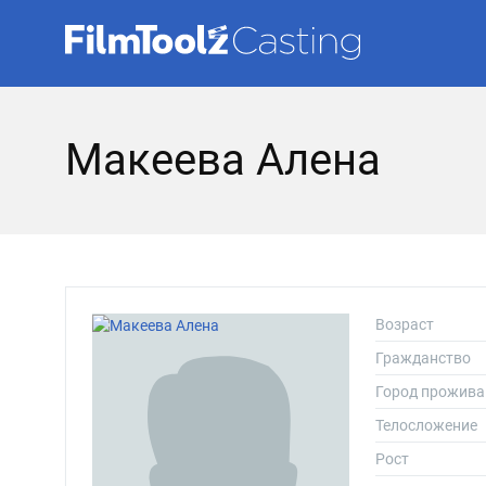
Макеева Алена
Возраст
Гражданство
Город прожива
Телосложение
Рост