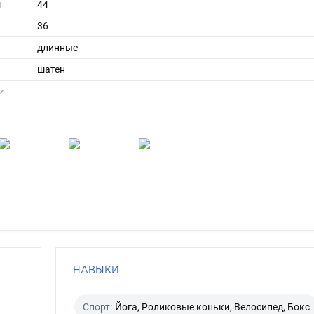
ы
44
36
длинные
шатен
каре-зеленый
НАВЫКИ
Спорт:
Йога, Роликовые коньки, Велосипед, Бокс