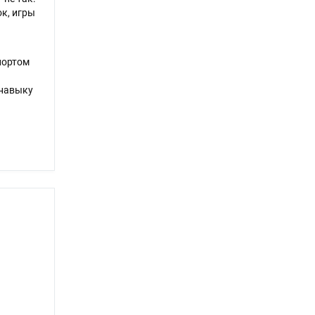
к, игры
портом
 навыку
й