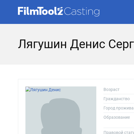
Лягушин Денис Сер
Возраст
Гражданство
Город прожива
Образование
Правовой стат