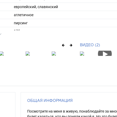
европейский, славянский
атлетичное
пирсинг
175
60
ВИДЕО (2)
ы
46
40
средние
блондин
серо-голубой
ОБЩАЯ ИНФОРМАЦИЯ
Посмотрите на меня в живую, понаблюдайте за мно
будет казаться, что вы поняли какой я. Но это будет