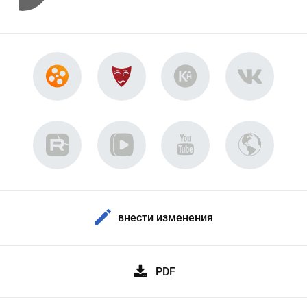
внести изменения
PDF