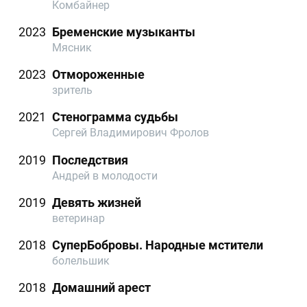
Комбайнер
2023
Бременские музыканты
Мясник
2023
Отмороженные
зритель
2021
Стенограмма судьбы
Сергей Владимирович Фролов
2019
Последствия
Андрей в молодости
2019
Девять жизней
ветеринар
2018
СуперБобровы. Народные мстители
болельшик
2018
Домашний арест