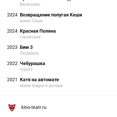
Веселович
2024
Возвращение попугая Кеши
мама Саши
2024
Красная Поляна
горничная
2023
Бим 3
Людмила
2022
Чебурашка
турист
2021
Катя на автомате
мама подруги дочери
kino-teatr.ru