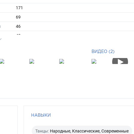
171
69
ы
46
42
короткие
ВИДЕО (2)
брюнет
зеленый
НАВЫКИ
Танцы:
Народные, Классические, Современные