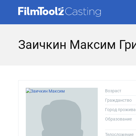
Заичкин Максим Гр
Возраст
Гражданство
Город прожива
Образование
Телосложение