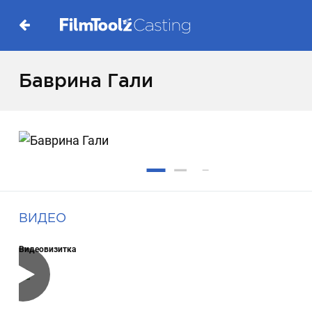
Баврина Гали
ВИДЕО
Видеовизитка