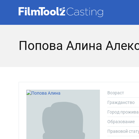
Попова Алина Алек
Возраст
Гражданство
Город прожива
Образование
Правовой стат