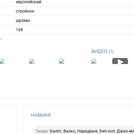
европейский
стройное
шрамы
168
53
ы
42
ВИДЕО (1)
36
средние
русый
карий
НАВЫКИ
Танцы:
Балет, Вальс, Народные, Хип-хоп, Джаз-м