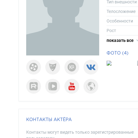
Тип внешности
Телосложение
Особенности
Рост
Вес
показать все
Размер одежд
ФОТО (4)
Размер обуви
Длина волос
Цвет волос
Цвет глаз
КОНТАКТЫ АКТЁРА
Контакты могут видеть только зарегистрированные