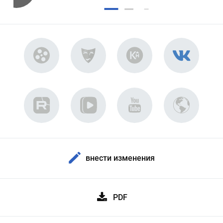
внести изменения
PDF