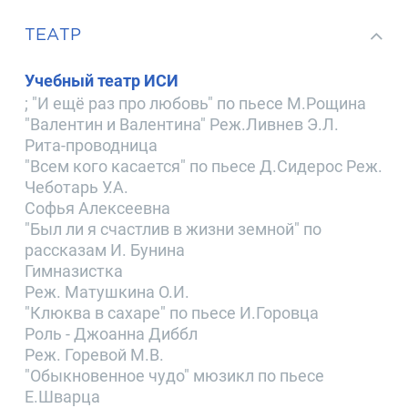
ТЕАТР
Учебный театр ИСИ
; "И ещё раз про любовь" по пьесе М.Рощина
"Валентин и Валентина" Реж.Ливнев Э.Л.
Рита-проводница
"Всем кого касается" по пьесе Д.Сидерос Реж.
Чеботарь У.А.
Софья Алексеевна
"Был ли я счастлив в жизни земной" по
рассказам И. Бунина
Гимназистка
Реж. Матушкина О.И.
"Клюква в сахаре" по пьесе И.Горовца
Роль - Джоанна Диббл
Реж. Горевой М.В.
"Обыкновенное чудо" мюзикл по пьесе
Е.Шварца