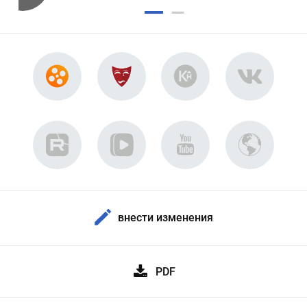
внести изменения
PDF