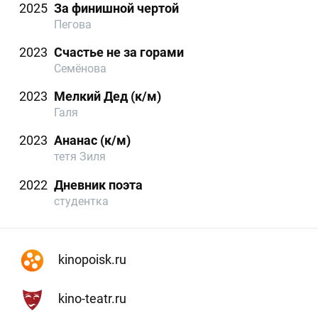
2025
За финишной чертой
Пегова
2023
Счастье не за горами
Семёнова
2023
Мелкий Дед (к/м)
Галя
2023
Ананас (к/м)
тетя Зиля
2022
Дневник поэта
студентка
kinopoisk.ru
kino-teatr.ru