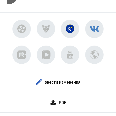
внести изменения
PDF