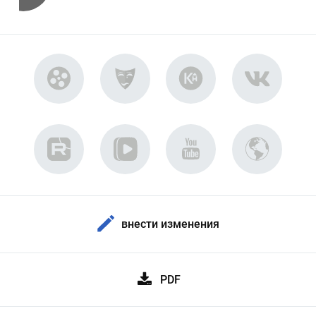
внести изменения
PDF