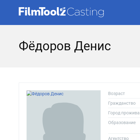
Фёдоров Денис
Возраст
Гражданство
Город прожива
Образование
Агентство