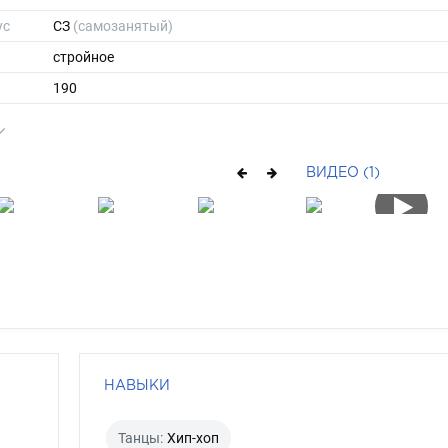
ус
СЗ
(самозанятый)
стройное
190
средние
шатен
ВИДЕО (1)
зелено-голубой
НАВЫКИ
Танцы:
Хип-хоп