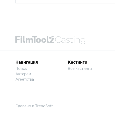
Навигация
Кастинги
Поиск
Все кастинги
Актерам
Агентства
Сделано в
TrendSoft