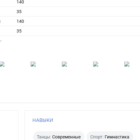
140
35
ы
140
35
средние
блондин
голубой
НАВЫКИ
Танцы:
Современные
Спорт:
Гимнастика