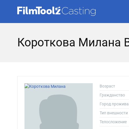
Короткова Милана 
Возраст
Гражданство
Город прожива
Тип внешности
Телосложение