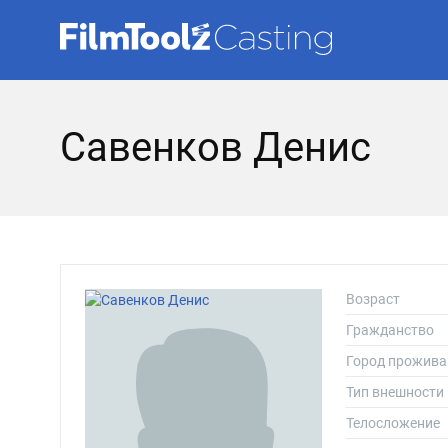
Савенков Денис
Возраст
Гражданство
Город прожива
Тип внешности
Телосложение