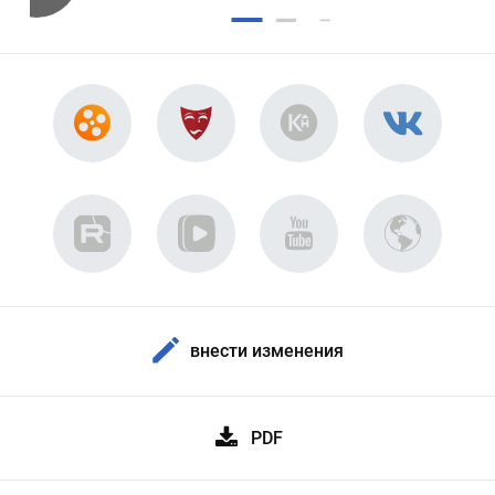
внести изменения
PDF