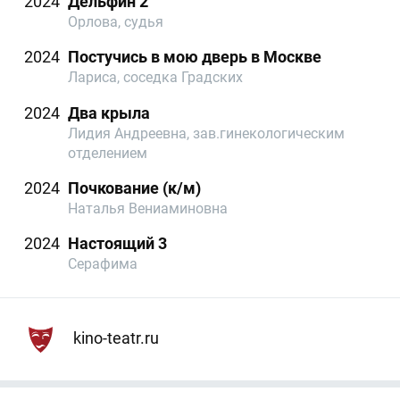
2024
Дельфин 2
Орлова, судья
2024
Постучись в мою дверь в Москве
Лариса, соседка Градских
2024
Два крыла
Лидия Андреевна, зав.гинекологическим
отделением
2024
Почкование (к/м)
Наталья Вениаминовна
2024
Настоящий 3
Серафима
kino-teatr.ru