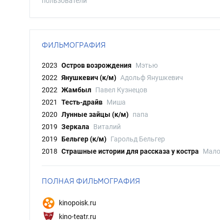
пользователи
ФИЛЬМОГРАФИЯ
2023
Остров возрождения
Мэтью
2022
Янушкевич (к/м)
Адольф Янушкевич
2022
Жамбыл
Павел Кузнецов
2021
Тесть-драйв
Миша
2020
Лунные зайцы (к/м)
папа
2019
Зеркала
Виталий
2019
Бельгер (к/м)
Гарольд Бельгер
2018
Страшные истории для рассказа у костра
Мал
ПОЛНАЯ ФИЛЬМОГРАФИЯ
kinopoisk.ru
kino-teatr.ru