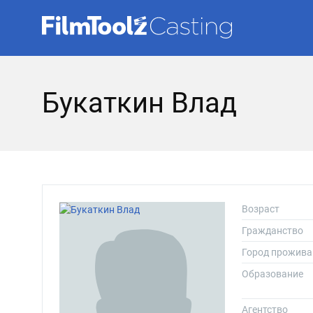
Букаткин Влад
Возраст
Гражданство
Город прожива
Образование
Агентство