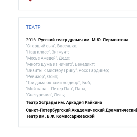
ТЕАТР
2016
Русский театр драмы им. М.Ю. Лермонтова
"Старший сын", Васенька;
"Наш класс", Зигмунт;
"Месье Амедей", Деде;
"Много шума из ничего", Бенедикт;
"Визиты к мистеру Грину", Росс Гардинер;
"Ревизор", Осип;
"Три дома окнами во двор" , Боб;
"Мой папа – Питер Пэн", Папа;
"Снегурочка", Лель;
Театр Эстрады им. Аркадия Райкина
Санкт-Петербургский Академический Драматически
Театр им. В.Ф. Комиссаржевской