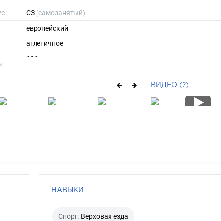
ус
СЗ
(самозанятый)
европейский
атлетичное
181
средние
ВИДЕО (2)
русый
голубой
НАВЫКИ
Спорт:
Верховая езда