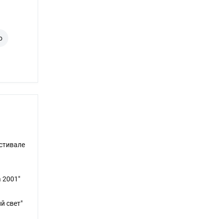
о
естивале
 2001"
й свет"