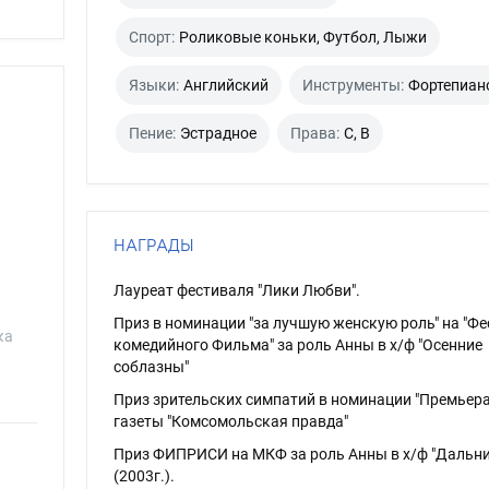
Спорт:
Роликовые коньки, Футбол, Лыжи
Языки:
Английский
Инструменты:
Фортепиан
Пение:
Эстрадное
Права:
C, B
НАГРАДЫ
Лауреат фестиваля "Лики Любви".
Приз в номинации "за лучшую женскую роль" на "Ф
ка
комедийного Фильма" за роль Анны в х/ф "Осенние
соблазны"
Приз зрительских симпатий в номинации "Премьера
газеты "Комсомольская правда"
Приз ФИПРИСИ на МКФ за роль Анны в х/ф "Дальни
(2003г.).