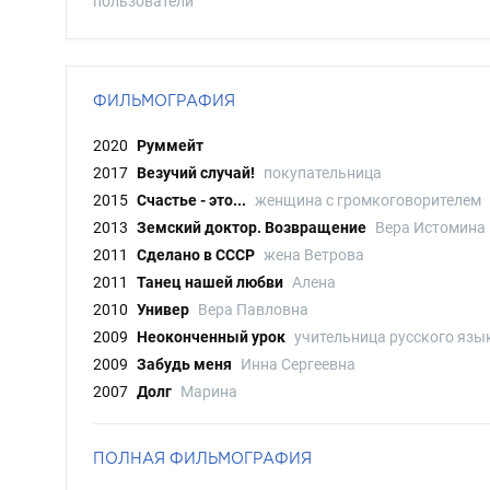
пользователи
ФИЛЬМОГРАФИЯ
2020
Руммейт
2017
Везучий случай!
покупательница
2015
Счастье - это...
женщина с громкоговорителем
2013
Земский доктор. Возвращение
Вера Истомина
2011
Сделано в СССР
жена Ветрова
2011
Танец нашей любви
Алена
2010
Универ
Вера Павловна
2009
Неоконченный урок
учительница русского язы
2009
Забудь меня
Инна Сергеевна
2007
Долг
Марина
ПОЛНАЯ ФИЛЬМОГРАФИЯ