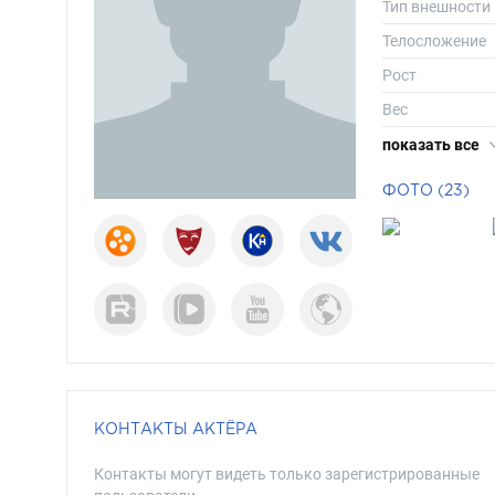
Тип внешности
Телосложение
Рост
Вес
Длина волос
показать все
Цвет волос
ФОТО (23)
Цвет глаз
КОНТАКТЫ АКТЁРА
Контакты могут видеть только зарегистрированные