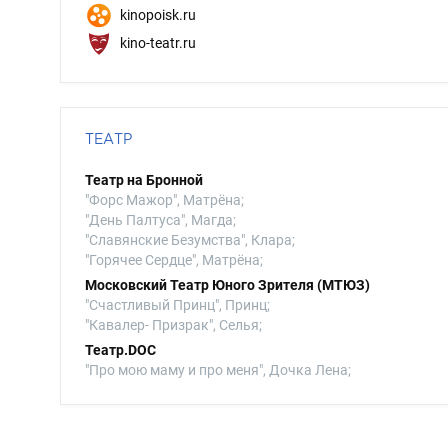
kinopoisk.ru
kino-teatr.ru
ТЕАТР
Театр на Бронной
"Форс Мажор", Матрёна;
"День Палтуса", Магда;
"Славянские Безумства", Клара;
"Горячее Сердце", Матрёна;
Московский Театр Юного Зрителя (МТЮЗ)
"Счастливый Принц", Принц;
"Кавалер- Призрак", Селья;
Театр.DOC
"Про мою маму и про меня", Дочка Лена;