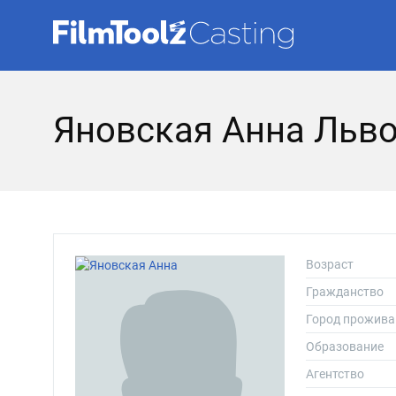
Яновская Анна Льв
Возраст
Гражданство
Город прожива
Образование
Агентство