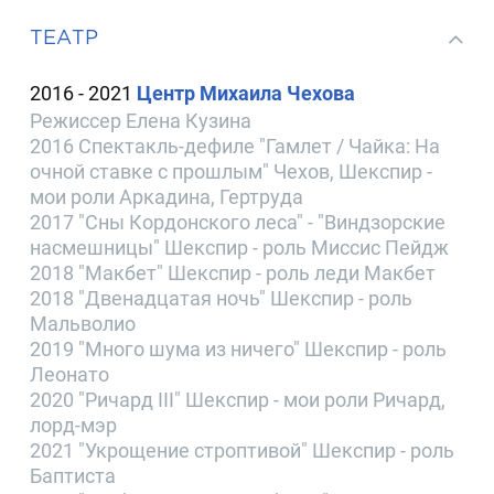
ТЕАТР
2016 - 2021
Центр Михаила Чехова
Режиссер Елена Кузина
2016 Спектакль-дефиле "Гамлет / Чайка: На
очной ставке с прошлым" Чехов, Шекспир -
мои роли Аркадина, Гертруда
2017 "Сны Кордонского леса" - "Виндзорские
насмешницы" Шекспир - роль Миссис Пейдж
2018 "Макбет" Шекспир - роль леди Макбет
2018 "Двенадцатая ночь" Шекспир - роль
Мальволио
2019 "Много шума из ничего" Шекспир - роль
Леонато
2020 "Ричард III" Шекспир - мои роли Ричард,
лорд-мэр
2021 "Укрощение строптивой" Шекспир - роль
Баптиста