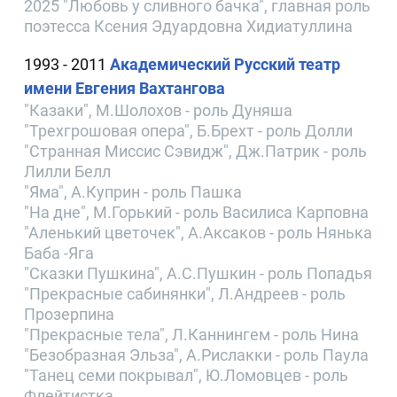
2025 "Любовь у сливного бачка", главная роль
поэтесса Ксения Эдуардовна Хидиатуллина
1993 - 2011
Академический Русский театр
имени Евгения Вахтангова
"Казаки", М.Шолохов - роль Дуняша
"Трехгрошовая опера", Б.Брехт - роль Долли
"Странная Миссис Сэвидж", Дж.Патрик - роль
Лилли Белл
"Яма", А.Куприн - роль Пашка
"На дне", М.Горький - роль Василиса Карповна
"Аленький цветочек", А.Аксаков - роль Нянька
Баба -Яга
"Сказки Пушкина", А.С.Пушкин - роль Попадья
"Прекрасные сабинянки", Л.Андреев - роль
Прозерпина
"Прекрасные тела", Л.Каннингем - роль Нина
"Безобразная Эльза", А.Рислакки - роль Паула
"Танец семи покрывал", Ю.Ломовцев - роль
Флейтистка