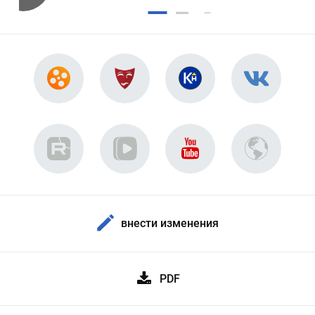
внести изменения
PDF