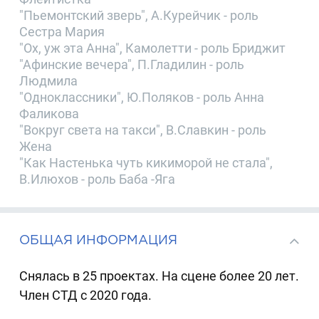
"Пьемонтский зверь", А.Курейчик - роль
Сестра Мария
"Ох, уж эта Анна", Камолетти - роль Бриджит
"Афинские вечера", П.Гладилин - роль
Людмила
"Одноклассники", Ю.Поляков - роль Анна
Фаликова
"Вокруг света на такси", В.Славкин - роль
Жена
"Как Настенька чуть кикиморой не стала",
В.Илюхов - роль Баба -Яга
ОБЩАЯ ИНФОРМАЦИЯ
Снялась в 25 проектах. На сцене более 20 лет.
Член СТД с 2020 года.