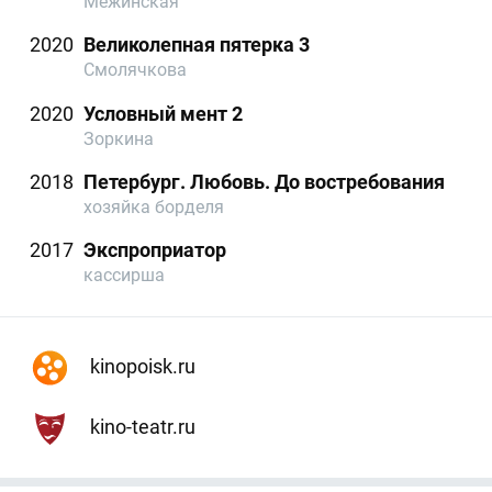
Межинская
2020
Великолепная пятерка 3
Смолячкова
2020
Условный мент 2
Зоркина
2018
Петербург. Любовь. До востребования
хозяйка борделя
2017
Экспроприатор
кассирша
kinopoisk.ru
kino-teatr.ru