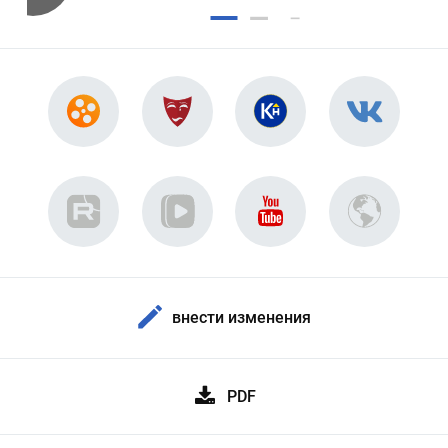
внести изменения
PDF