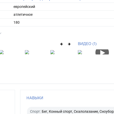
европейский
атлетичное
180
средние
шатен
ВИДЕО (1)
серо-голубой
НАВЫКИ
Спорт:
Бег, Конный спорт, Скалолазание, Сноубор