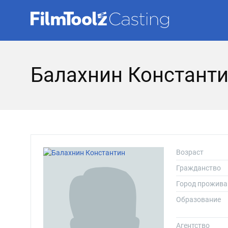
Балахнин Констант
Возраст
Гражданство
Город прожива
Образование
Агентство