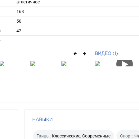
атлетичное
168
50
ы
42
38
длинные
ВИДЕО (1)
шатен
серо-голубой
НАВЫКИ
Танцы:
Классические, Современные
Спорт:
Ф