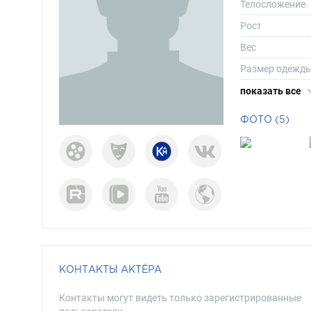
Телосложение
Рост
Вес
Размер одежд
Размер обуви
показать все
Длина волос
ФОТО (5)
Цвет волос
Цвет глаз
КОНТАКТЫ АКТЁРА
Контакты могут видеть только зарегистрированные