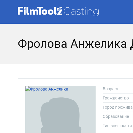
Фролова Анжелика 
Возраст
Гражданство
Город прожива
Образование
Тип внешности