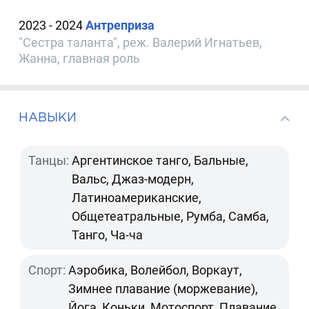
2023 - 2024
Антреприза
"Сестра таланта", реж. Валерий Игнатьев,
Жанна, главная роль
НАВЫКИ
Танцы:
Аргентинское танго, Бальные,
Вальс, Джаз-модерн,
Латиноамериканские,
Общетеатральные, Румба, Самба,
Танго, Ча-ча
Спорт:
Аэробика, Волейбол, Воркаут,
Зимнее плавание (моржевание),
Йога, Коньки, Мотоспорт, Плавание