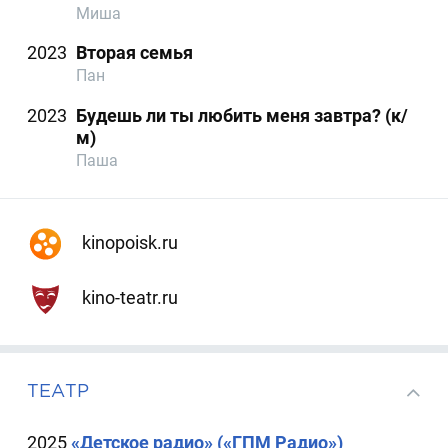
Миша
2023
Вторая семья
Пан
2023
Будешь ли ты любить меня завтра? (к/
м)
Паша
kinopoisk.ru
kino-teatr.ru
ТЕАТР
2025
«Детское радио» («ГПМ Радио»)