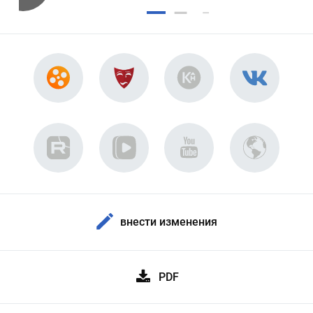
внести изменения
PDF