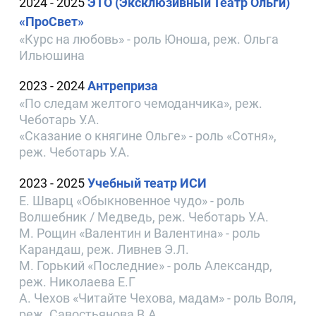
2024 - 2025
ЭТО (Эксклюзивный Театр Ольги)
«ПроСвет»
«Курс на любовь» - роль Юноша, реж. Ольга
Ильюшина
2023 - 2024
Антреприза
«По следам желтого чемоданчика», реж.
Чеботарь У.А.
«Сказание о княгине Ольге» - роль «Сотня»,
реж. Чеботарь У.А.
2023 - 2025
Учебный театр ИСИ
Е. Шварц «Обыкновенное чудо» - роль
Волшебник / Медведь, реж. Чеботарь У.А.
М. Рощин «Валентин и Валентина» - роль
Карандаш, реж. Ливнев Э.Л.
М. Горький «Последние» - роль Александр,
реж. Николаева Е.Г
А. Чехов «Читайте Чехова, мадам» - роль Воля,
реж. Савостьянова В.А.