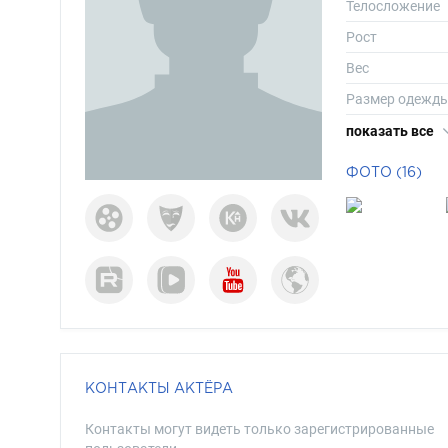
Телосложение
Рост
Вес
Размер одежд
Размер обуви
показать все
Длина волос
ФОТО (16)
Цвет волос
Цвет глаз
КОНТАКТЫ АКТЁРА
Контакты могут видеть только зарегистрированные