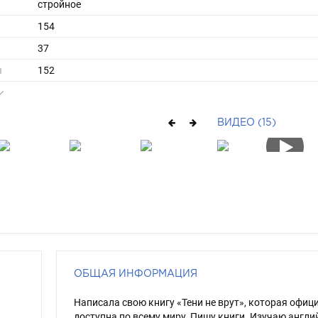
стройное
154
37
ы
152
35
средние
ВИДЕО (15)
русый
голубой
ОБЩАЯ ИНФОРМАЦИЯ
Написала свою книгу «Тени не врут», которая офиц
доступна по всему миру. Пишу книги. Изучаю англи