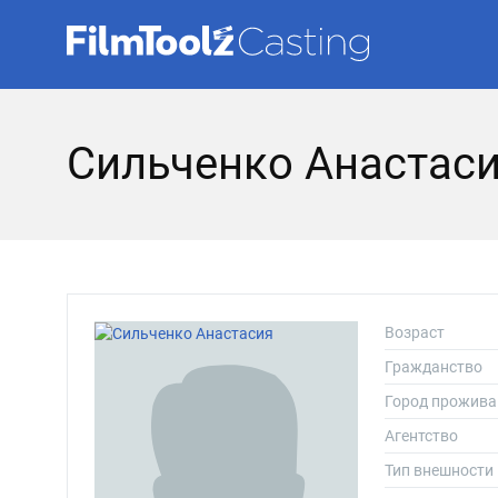
Сильченко Анастаси
Возраст
Гражданство
Город прожива
Агентство
Тип внешности