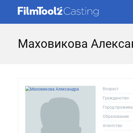
Маховикова Алекса
Возраст
Гражданство
Город прожива
Образование
Агентство