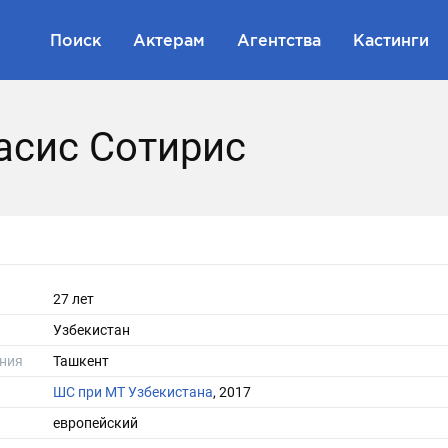
Поиск
Актерам
Агентства
Кастинги
асис Сотирис
27 лет
Узбекистан
ния
Ташкент
ШС при МТ Узбекистана
, 2017
европейский