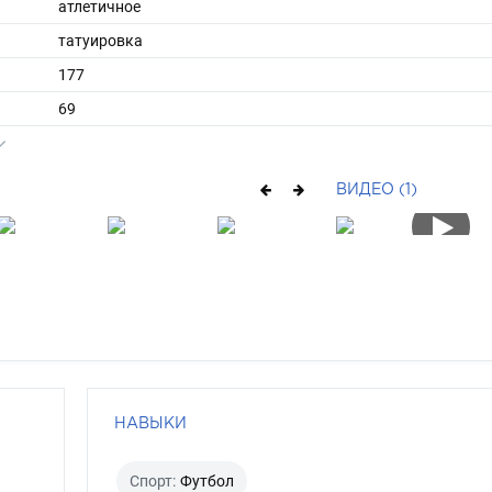
атлетичное
татуировка
177
69
ы
40
41
ВИДЕО (1)
средние
шатен
карий
НАВЫКИ
Спорт:
Футбол