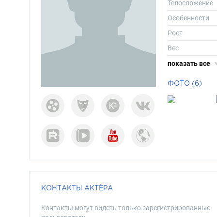
Телосложение
Особенности
Рост
Вес
Размер одежд
показать все
Размер обуви
ФОТО (6)
Длина волос
Цвет волос
Цвет глаз
КОНТАКТЫ АКТЁРА
Контакты могут видеть только зарегистрированные