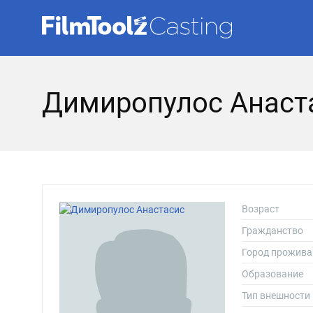
Димиропулос Анаст
Возраст
Гражданство
Город прожива
Образование
Тип внешности