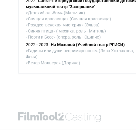
2022
Санкт-Петербургский государственный детски
музыкальный театр "Зазеркалье"
«Детский альбом» (Мальчик)
«Спящая красавица» (Спящая красавица)
«Рождественская мистерия» (Эльза)
«Синяя птица» ( мюзикл, роль - Митиль)
«Порги и Бесс» (опера, роль - Сципио)
2022 - 2023
На Моховой (Учебный театр РГИСИ)
«Гадины или души непримиренные» (Лиза Хохлакова,
Феня)
«Вечер Мольера» (Дорина)