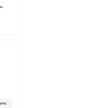
а»
ное,