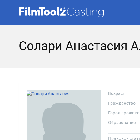
Солари Анастасия 
Возраст
Гражданство
Город прожива
Образование
Правовой стат