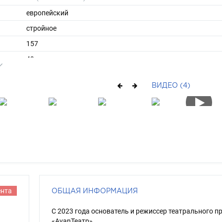
европейский
стройное
157
49
ы
42
ВИДЕО (4)
36
средние
шатен
черный
ента
ОБЩАЯ ИНФОРМАЦИЯ
С 2023 года основатель и режиссер театрального п
«AvanТеатр».