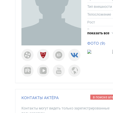
Тип внешности
Телосложение
Рост
Вес
показать все
Размер одежд
ФОТО (9)
Размер обуви
Длина волос
Цвет волос
Цвет глаз
в поиске аг
КОНТАКТЫ АКТЁРА
Контакты могут видеть только зарегистрированные