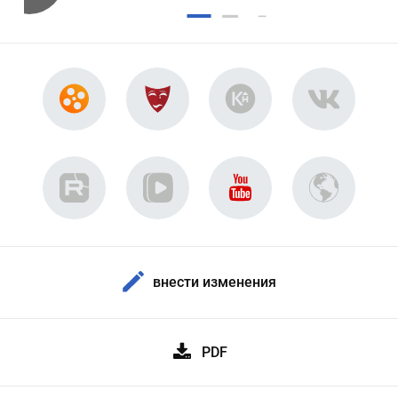
внести изменения
PDF