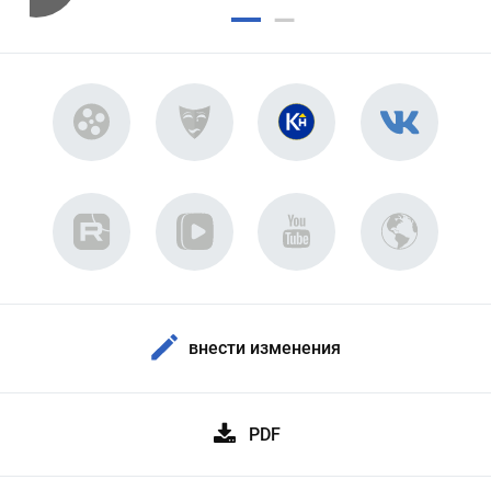
внести изменения
PDF