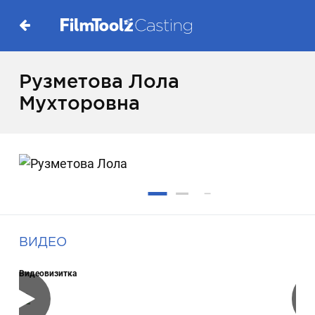
Рузметова Лола
Мухторовна
ВИДЕО
Видеовизитка