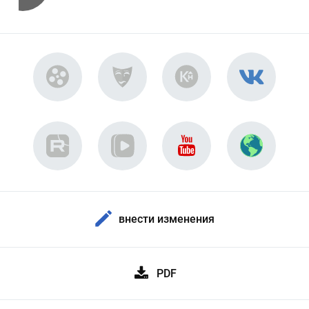
внести изменения
PDF