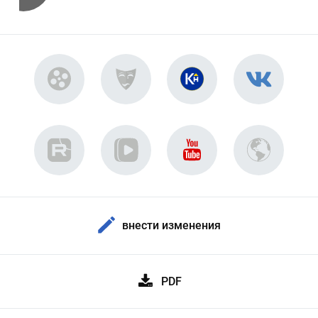
внести изменения
PDF