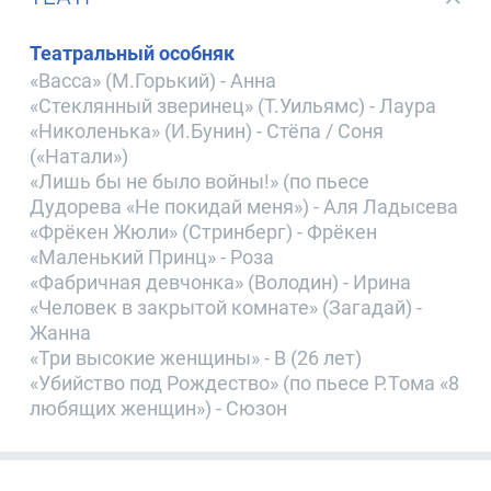
Театральный особняк
«Васса» (М.Горький) - Анна
«Стеклянный зверинец» (Т.Уильямс) - Лаура
«Николенька» (И.Бунин) - Стёпа / Соня
(«Натали»)
«Лишь бы не было войны!» (по пьесе
Дудорева «Не покидай меня») - Аля Ладысева
«Фрёкен Жюли» (Стринберг) - Фрёкен
«Маленький Принц» - Роза
«Фабричная девчонка» (Володин) - Ирина
«Человек в закрытой комнате» (Загадай) -
Жанна
«Три высокие женщины» - В (26 лет)
«Убийство под Рождество» (по пьесе Р.Тома «8
любящих женщин») - Сюзон