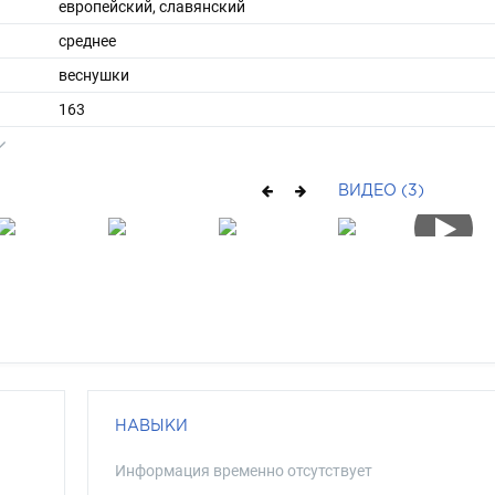
европейский, славянский
среднее
веснушки
163
52
ы
42
ВИДЕО (3)
36
средние
рыжий
голубой
НАВЫКИ
Информация временно отсутствует