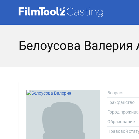
Белоусова Валерия 
Возраст
Гражданство
Город прожива
Образование
Правовой стат