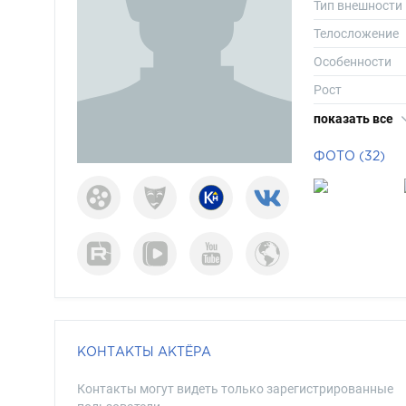
Тип внешности
Телосложение
Особенности
Рост
Вес
показать все
Размер одежд
ФОТО (32)
Размер обуви
Длина волос
Цвет волос
Цвет глаз
КОНТАКТЫ АКТЁРА
Контакты могут видеть только зарегистрированные