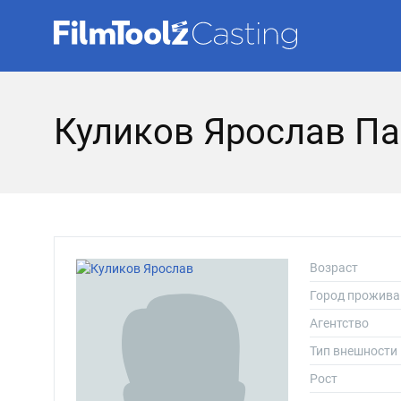
Куликов Ярослав П
Возраст
Город прожива
Агентство
Тип внешности
Рост