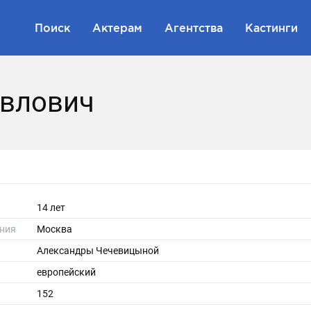
Поиск
Актерам
Агентства
Кастинги
авлович
14 лет
ния
Москва
Александры Чечевицыной
европейский
152