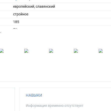
европейский, славянский
стройное
185
ы
56
45
средние
русый
серо-зеленый
НАВЫКИ
Информация временно отсутствует