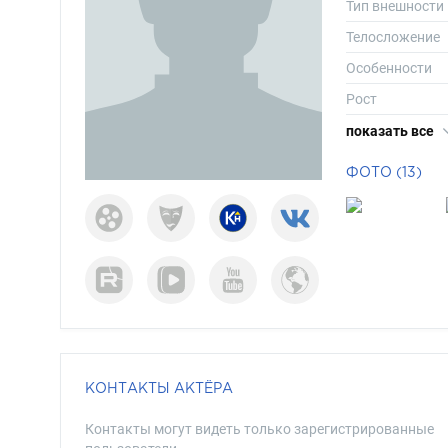
Тип внешности
Телосложение
Особенности
Рост
Вес
показать все
Размер одежд
ФОТО (13)
Размер обуви
Длина волос
Цвет волос
Цвет глаз
КОНТАКТЫ АКТЁРА
Контакты могут видеть только зарегистрированные