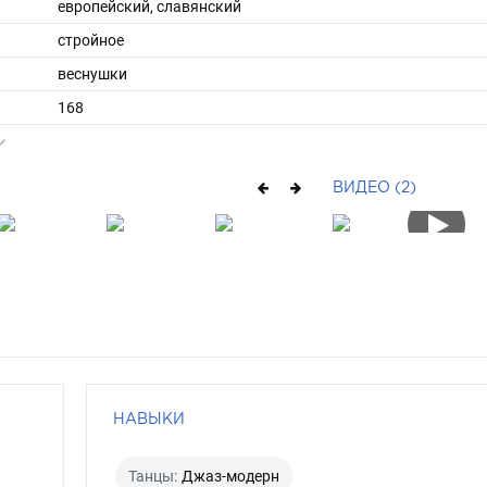
европейский, славянский
стройное
веснушки
168
55
ы
42
ВИДЕО (2)
36
средние
рыжий
карий
НАВЫКИ
Танцы:
Джаз-модерн