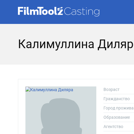
Калимуллина Диляр
Возраст
Гражданство
Город прожива
Образование
Агентство