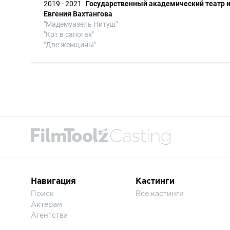
2019 - 2021
Государственный академический театр 
Евгения Вахтангова
"Мадемуазель Нитуш"
"Кот в сапогах"
"Две женщины"
Навигация
Кастинги
Поиск
Все кастинги
Актерам
Агентства