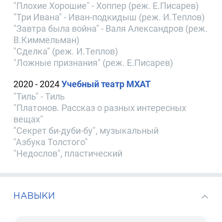
"Плохие Хорошие" - Хоппер (реж. Е.Писарев)
"Три Ивана" - Иван-подкидыш (реж. И.Теплов)
"Завтра была война" - Валя Александров (реж.
В.Киммельман)
"Сделка" (реж. И.Теплов)
"Ложные признания" (реж. Е.Писарев)
2020 - 2024
Учебный театр МХАТ
"Тиль" - Тиль
"Платонов. Рассказ о разных интересных
вещах"
"Секрет би-дуби-бу", музыкальный
"Азбука Толстого"
"Недослов", пластический
НАВЫКИ