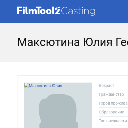
Максютина Юлия Ге
Возраст
Гражданство
Город прожива
Образование
Тип внешности