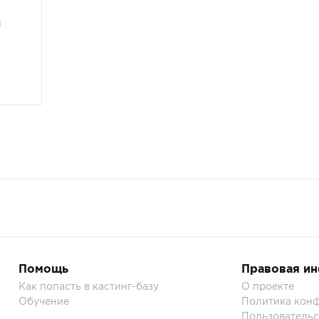
й
Помощь
Правовая и
Как попасть в кастинг-базу
О проекте
Обучение
Политика кон
Пользовательс