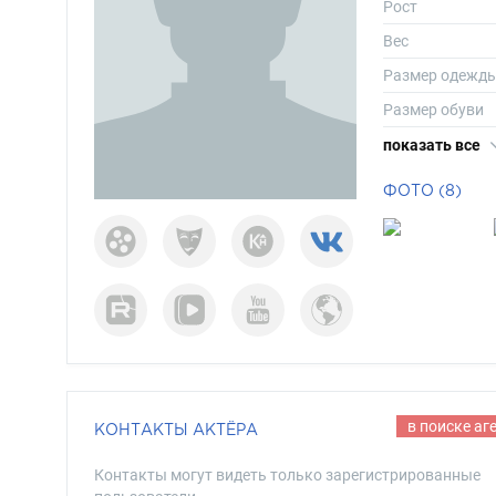
Рост
Вес
Размер одежд
Размер обуви
Длина волос
показать все
Цвет волос
ФОТО (8)
Цвет глаз
в поиске аг
КОНТАКТЫ АКТЁРА
Контакты могут видеть только зарегистрированные