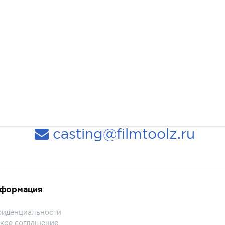
casting@filmtoolz.ru
нформация
фиденциальности
кое соглашение