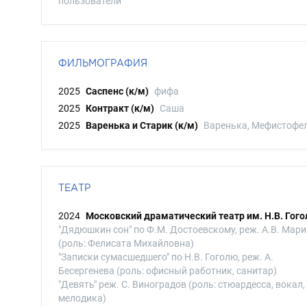
пользователи
ФИЛЬМОГРАФИЯ
2025
Саспенс (к/м)
фифа
2025
Контракт (к/м)
Саша
2025
Варенька и Старик (к/м)
Варенька, Мефистофе
ТЕАТР
2024
Московский драматический театр им. Н.В. Гого
"Дядюшкин сон" по Ф.М. Достоевскому, реж. А.В. Мари
(роль: Фелисата Михайловна)
"Записки сумасшедшего" по Н.В. Гоголю, реж. А.
Бесергенева (роль: офисный работник, санитар)
"Девять" реж. С. Виноградов (роль: стюардесса, вокал,
мелодика)