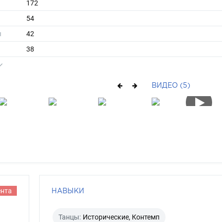
172
54
ы
42
38
средние
блондин
ВИДЕО (5)
голубой
ента
НАВЫКИ
Танцы:
Исторические, Контемп