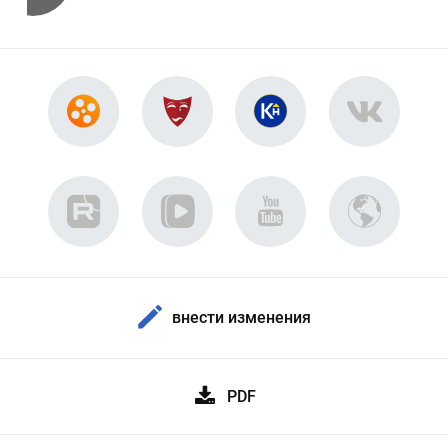
внести изменения
PDF