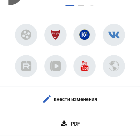
внести изменения
PDF