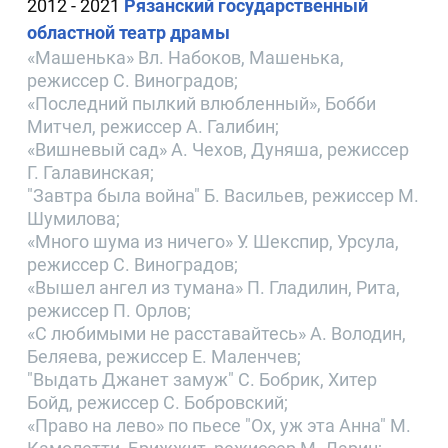
2012 - 2021
Рязанский государственный
областной театр драмы
«Машенька» Вл. Набоков, Машенька,
режиссер С. Виноградов;
«Последний пылкий влюбленный», Бобби
Митчел, режиссер А. Галибин;
«Вишневый сад» А. Чехов, Дуняша, режиссер
Г. Галавинская;
"Завтра была война" Б. Васильев, режиссер М.
Шумилова;
«Много шума из ничего» У. Шекспир, Урсула,
режиссер С. Виноградов;
«Вышел ангел из тумана» П. Гладилин, Рита,
режиссер П. Орлов;
«С любимыми не расставайтесь» А. Володин,
Беляева, режиссер Е. Маленчев;
"Выдать Джанет замуж" С. Бобрик, Хитер
Бойд, режиссер С. Бобровский;
«Право на лево» по пьесе "Ох, уж эта Анна" М.