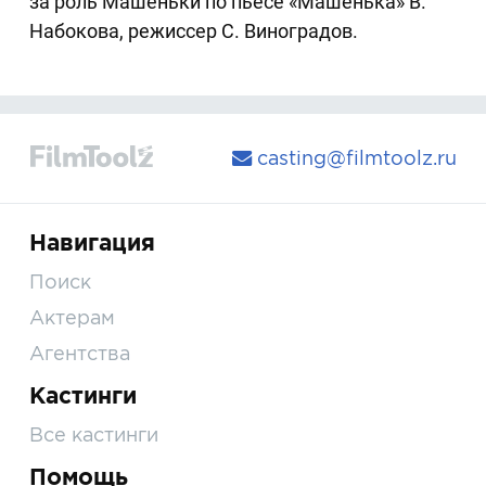
за роль Машеньки по пьесе «Машенька» В.
Набокова, режиссер С. Виноградов.
casting@filmtoolz.ru
Навигация
Поиск
Актерам
Агентства
Кастинги
Все кастинги
Помощь