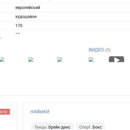
европейский
худощавое
170
55
ы
48
ВИДЕО (1)
41
короткие
брюнет
серо-голубой
ента
НАВЫКИ
Танцы:
Брейк-данс
Спорт:
Бокс