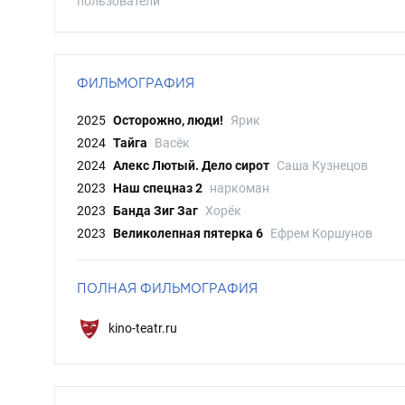
пользователи
ФИЛЬМОГРАФИЯ
2025
Осторожно, люди!
Ярик
2024
Тайга
Васёк
2024
Алекс Лютый. Дело сирот
Саша Кузнецов
2023
Наш спецназ 2
наркоман
2023
Банда Зиг Заг
Хорёк
2023
Великолепная пятерка 6
Ефрем Коршунов
ПОЛНАЯ ФИЛЬМОГРАФИЯ
kino-teatr.ru