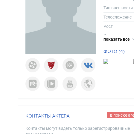
Тип внешности
Телосложение
Рост
Вес
показать все
Размер одежд
ФОТО (4)
Размер обуви
Длина волос
Цвет волос
Цвет глаз
в поиске аг
КОНТАКТЫ АКТЁРА
Контакты могут видеть только зарегистрированные