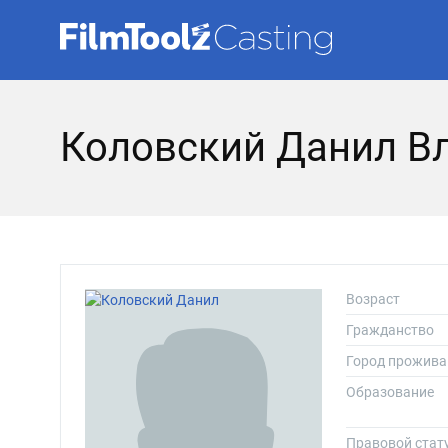
Коловский Данил В
Возраст
Гражданство
Город прожива
Образование
Правовой стат