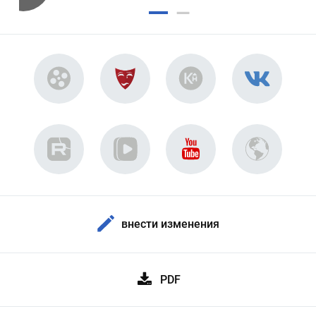
внести изменения
PDF