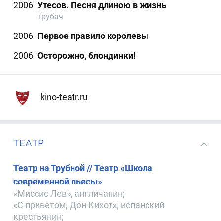
2006
Утесов. Песня длиною в жизнь
трубач
2006
Первое правило королевы
2006
Осторожно, блондинки!
kino-teatr.ru
ТЕАТР
Театр на Трубной // Театр «Школа
современной пьесы»
«Миссис Лев», англичанин;
«С приветом, Дон Кихот», испанский
крестьянин;