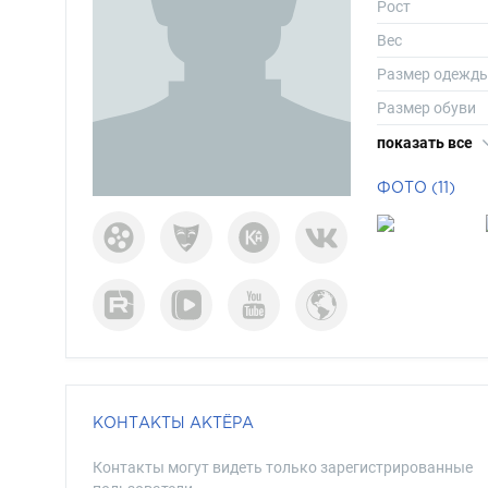
Рост
Вес
Размер одежд
Размер обуви
Длина волос
показать все
Цвет волос
ФОТО (11)
Цвет глаз
КОНТАКТЫ АКТЁРА
Контакты могут видеть только зарегистрированные