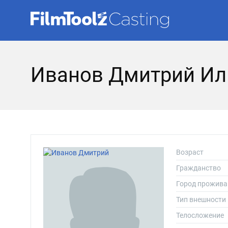
Иванов Дмитрий Ил
Возраст
Гражданство
Город прожива
Тип внешности
Телосложение