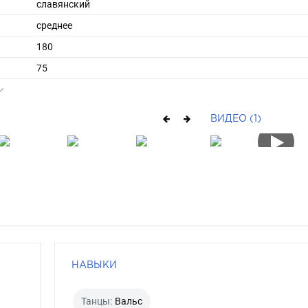
славянский
среднее
180
75
ы
52
45
ВИДЕО (1)
средние
русый
зелено-голубой
НАВЫКИ
Танцы:
Вальс