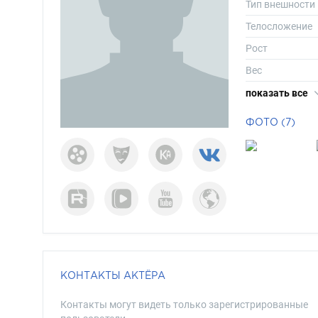
Тип внешности
Телосложение
Рост
Вес
Размер одежд
показать все
Размер обуви
ФОТО (7)
Длина волос
Цвет волос
Цвет глаз
КОНТАКТЫ АКТЁРА
Контакты могут видеть только зарегистрированные