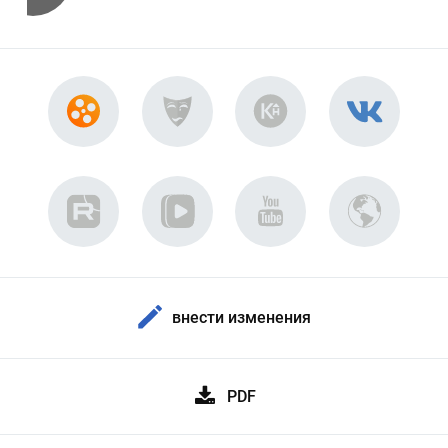
внести изменения
PDF