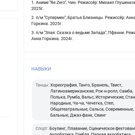
1. Аниме "Re.Zero", Чин. Режиссёр: Михаил Глушенко
2025г.
2. п/м "Супермен", Братья Близнецы. Режиссёр: Анн
Горкина. 2025г.
3. п/м "Злая: Сказка о ведьме Запада", Пфанни. Реж
Анна Горкина. 2024г.
НАВЫКИ
Танцы:
Хореография, Танго, Бранель, Твист,
Латиноамериканские, Рок-н-ролл, Самба,
Полька, Румба, Вальс, Исторические, Стан
Народные, Ча-ча, Чечетка, Степ,
Общетеатральные, Сальса, Современные,
Бальные, Джаз-фанк, Свинг
Спорт:
Боулинг, Плавание, Сценическое фехтован
Акробатика, Гребля, Парная акробатика,