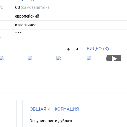
ус
СЗ
(самозанятый)
европейский
атлетичное
182
72
ВИДЕО (3)
ы
50
42
средние
русый
каре-зеленый
ОБЩАЯ ИНФОРМАЦИЯ
Озвучивание и дубляж: