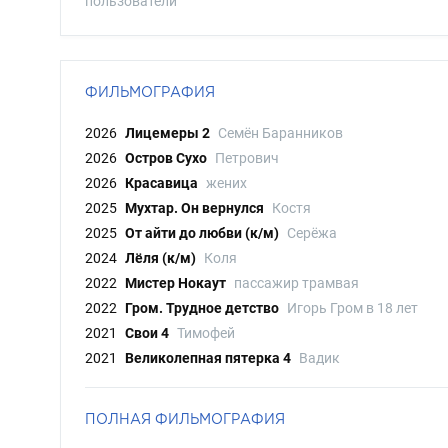
пользователи
ФИЛЬМОГРАФИЯ
2026
Лицемеры 2
Семён Баранников
2026
Остров Сухо
Петрович
2026
Красавица
жених
2025
Мухтар. Он вернулся
Костя
2025
От айти до любви (к/м)
Серёжа
2024
Лёля (к/м)
Коля
2022
Мистер Нокаут
пассажир трамвая
2022
Гром. Трудное детство
Игорь Гром в 18 лет
2021
Свои 4
Тимофей
2021
Великолепная пятерка 4
Вадик
ПОЛНАЯ ФИЛЬМОГРАФИЯ