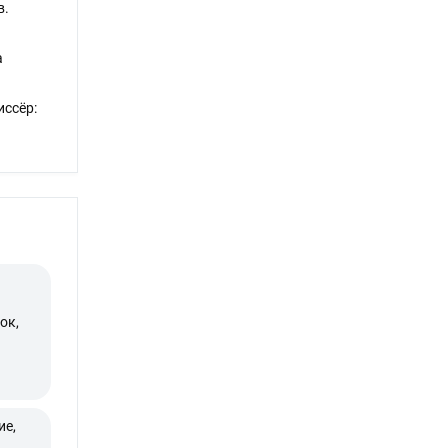
в.
а
иссёр:
ок,
ие,