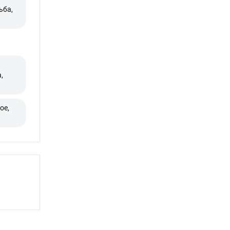
ьба,
,
ое,