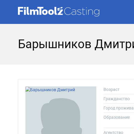
Барышников Дмитр
Возраст
Гражданство
Город прожива
Образование
Агентство