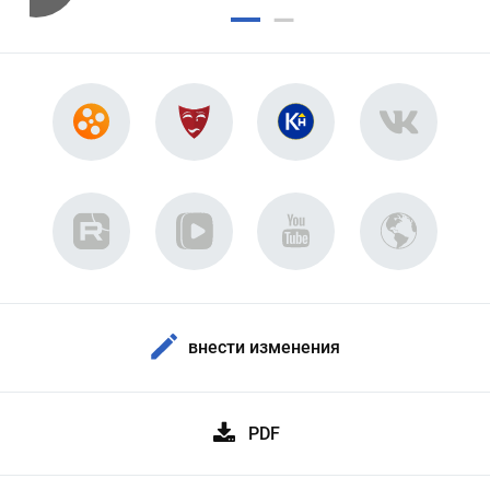
внести изменения
PDF