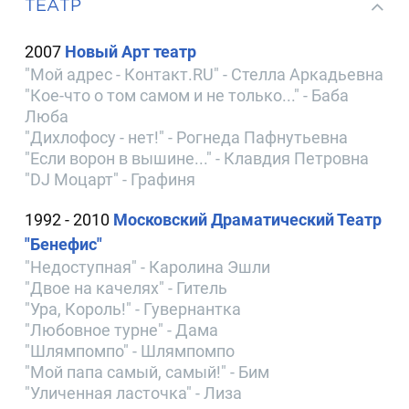
ТЕАТР
2007
Новый Арт театр
"Мой адрес - Контакт.RU" - Стелла Аркадьевна
"Кое-что о том самом и не только..." - Баба
Люба
"Дихлофосу - нет!" - Рогнеда Пафнутьевна
"Если ворон в вышине..." - Клавдия Петровна
"DJ Моцарт" - Графиня
1992 - 2010
Московский Драматический Театр
"Бенефис"
"Недоступная" - Каролина Эшли
"Двое на качелях" - Гитель
"Ура, Король!" - Гувернантка
"Любовное турне" - Дама
"Шлямпомпо" - Шлямпомпо
"Мой папа самый, самый!" - Бим
"Уличенная ласточка" - Лиза