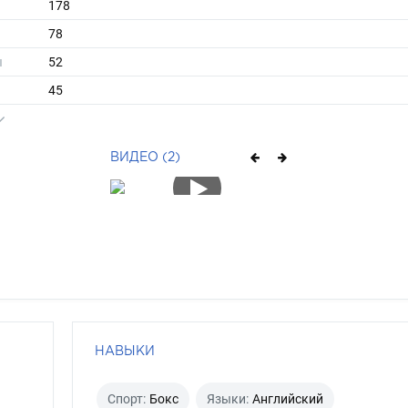
178
78
ы
52
45
средние
седой
ВИДЕО (2)
карий
НАВЫКИ
Спорт:
Бокс
Языки:
Английский