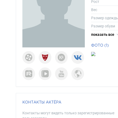
Рост
Вес
Размер одежд
Размер обуви
Длина волос
показать все
Цвет волос
ФОТО (1)
Цвет глаз
КОНТАКТЫ АКТЁРА
Контакты могут видеть только зарегистрированные