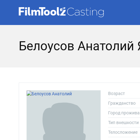
Белоусов Анатолий
Возраст
Гражданство
Город прожива
Тип внешности
Телосложение